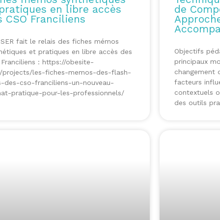
pratiques en libre accès
de Compo
s CSO Franciliens
Approche
Accompa
ER fait le relais des fiches mémos
Objectifs péd
hétiques et pratiques en libre accès des
principaux m
Franciliens : https://obesite-
changement d
fr/projects/les-fiches-memos-des-flash-
facteurs infl
s-des-cso-franciliens-un-nouveau-
contextuels 
at-pratique-pour-les-professionnels/
des outils pra