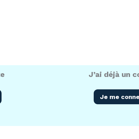
 et pluri-thématiques en lien avec le diabète.
mpte sur la plateforme, est nécessaire.
te
J’ai déjà un 
Je me conne