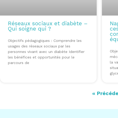
Réseaux sociaux et diabète –
Na
Qui soigne qui ?
ces
co
éq
Objectifs pédagogiques : Comprendre les
usages des réseaux sociaux par les
Obje
personnes vivant avec un diabète Identifier
méca
les bénéfices et opportunités pour le
la v
parcours de
situ
glyc
« Précéd