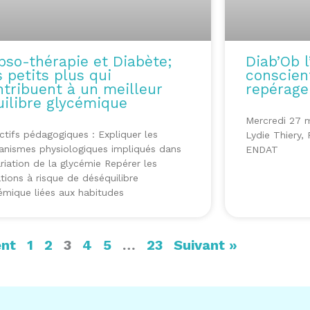
pso-thérapie et Diabète;
Diab’Ob l
 petits plus qui
conscien
ntribuent à un meilleur
repérage
uilibre glycémique
Mercredi 27 
ctifs pédagogiques : Expliquer les
Lydie Thiery,
nismes physiologiques impliqués dans
ENDAT
ariation de la glycémie Repérer les
ations à risque de déséquilibre
émique liées aux habitudes
ent
1
2
3
4
5
…
23
Suivant »