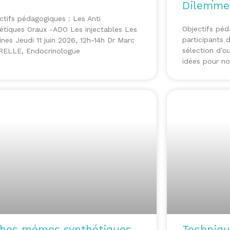
Dilemmes
ctifs pédagogiques : Les Anti
Objectifs péd
étiques Oraux -ADO Les injectables Les
participants 
lines Jeudi 11 juin 2026, 12h-14h Dr Marc
sélection d’o
ELLE, Endocrinologue
idées pour nou
ches mémos synthétiques
Techniq