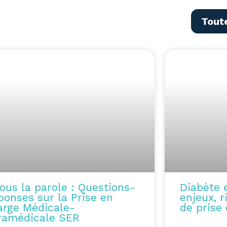
Tout
P
P
P
P
P
P
a
a
a
a
a
a
g
g
g
g
g
g
e
e
e
e
e
e
ous la parole : Questions-
Diabète 
ponses sur la Prise en
enjeux, r
arge Médicale-
de prise
ramédicale SER