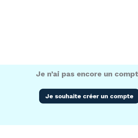
des séances de formations pluriprofessionnelles
Pour en bénéficier, la création d'un co
Je n’ai pas encore un comp
Je souhaite créer un compte