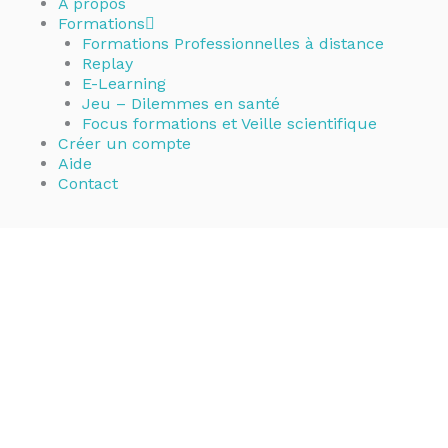
A propos
Formations
Formations Professionnelles à distance
Replay
E-Learning
Jeu – Dilemmes en santé
Focus formations et Veille scientifique
Créer un compte
Aide
Contact
Ensemble, fac
La plateforme
MOVEO
propose aux professionnels d'Ile