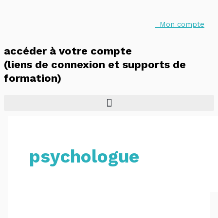
Aller
Les
au
conduites
contenu
addictives
Mon compte
dans
la
accéder à votre compte
maladie
chronique:
(liens de connexion et supports de
Enjeux
formation)
et
prise
en
charge
psychologue