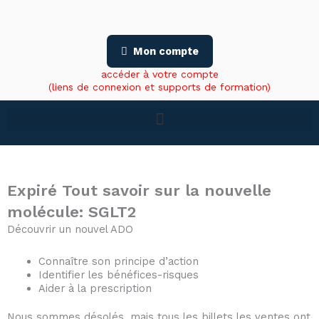
Aller
au
contenu
Mon compte
accéder à votre compte
(liens de connexion et supports de formation)
Expiré
Tout savoir sur la nouvelle
molécule: SGLT2
Découvrir un nouvel ADO
Connaître son principe d’action
Identifier les bénéfices-risques
Aider à la prescription
Nous sommes désolés, mais tous les billets les ventes ont