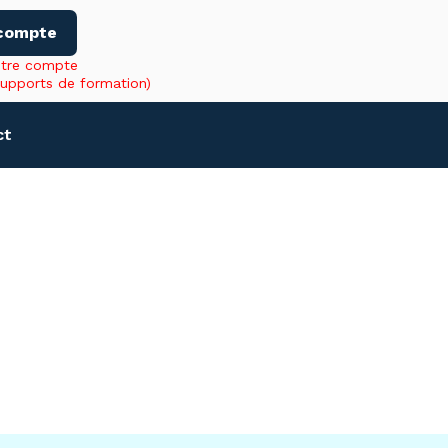
compte
otre compte
supports de formation)
ct