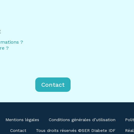
E
rmations ?
re ?
Contact
Mentions légales
Conditions générales d’utilisation
Poli
Contact
Tous droits réservés ©SER DIabete IDF
Réal