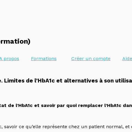
ormation)
A propos
Formations
Créer un compte
Aid
 Limites de l’HbA1c et alternatives à son utilis
tat de l’HbA1c et savoir par quoi remplacer l’HbA1c dan
, savoir ce qu’elle représente chez un patient normal, 