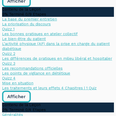
Afficher
Contenu de la Leçon
0% Terminé
0/9 Etapes
La base du premier entretien
La priorisation du discours
Quizz 1
Les bonnes pratiques en atelier collectif
Le bien-être du patient
L’activité physique (AP) dans la prise en charge du patient
diabétique
Quizz 2
Les différences de pratiques en milieu libéral et hospitalier
Quizz 3
Les recommandations officielles
Les points de vigilance en diététique
Quizz 4
Mise en situation
Les traitements et leurs effets
4 Chapitres
|
1 Quiz
Afficher
Contenu de la Leçon
0% Terminé
0/4 Etapes
Généralités