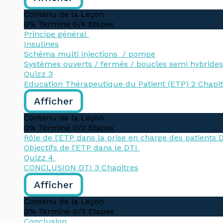
Contenu de la Leçon
0% Terminé
0/4 Etapes
Principe général
Insulines
Schéma multi injections / pompe
Systèmes ouverts / fermés / boucles semi hybride
Quizz 3
Education Thérapeutique du Patient (ETP)
2 Chapi
Afficher
Contenu de la Leçon
0% Terminé
0/2 Etapes
Rôle de l’ETP dans la prise en charge des patients 
Objectifs de l’ETP dans le DTI
Quizz 4
CONCLUSION DTI
3 Chapitres
Afficher
Contenu de la Leçon
0% Terminé
0/3 Etapes
Conclusion