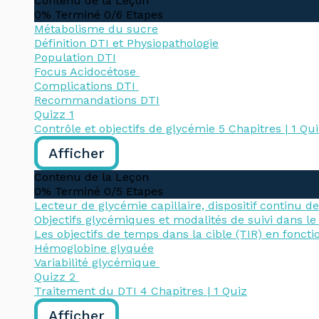
Contenu de la Leçon
0% Terminé
0/6 Etapes
Métabolisme du sucre
Définition DTI et Physiopathologie
Population DTI
Focus Acidocétose
Complications DTI
Recommandations DTI
Quizz 1
Contrôle et objectifs de glycémie
5 Chapitres
|
1 Qu
Afficher
Contenu de la Leçon
0% Terminé
0/5 Etapes
Lecteur de glycémie capillaire, dispositif continu d
Objectifs glycémiques et modalités de suivi dans le
Les objectifs de temps dans la cible (TIR) en fonctio
Hémoglobine glyquée
Variabilité glycémique
Quizz 2
Traitement du DTI
4 Chapitres
|
1 Quiz
Afficher