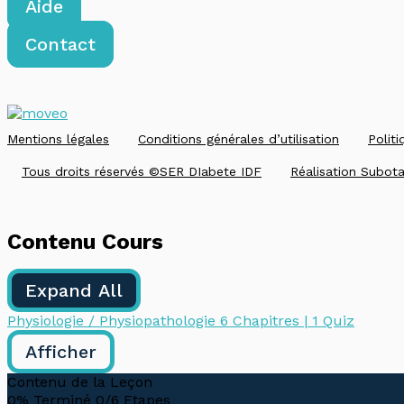
Aide
Contact
Mentions légales
Conditions générales d’utilisation
Politi
Tous droits réservés ©SER DIabete IDF
Réalisation Subota
Contenu Cours
Expand All
Physiologie / Physiopathologie
6 Chapitres
|
1 Quiz
Afficher
Contenu de la Leçon
0% Terminé
0/6 Etapes