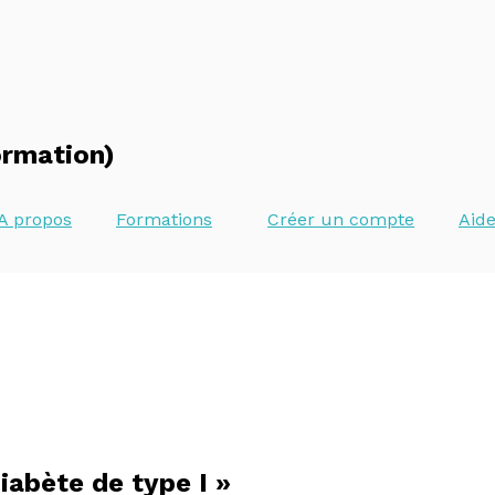
ormation)
A propos
Formations
Créer un compte
Aid
iabète de type I »