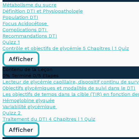
Métabolisme du sucre
Définition DTI et Physiopathologie
Population DTI
Focus Acidocétose
Complications DTI
Recommandations DTI
Quizz 1
Contrôle et objectifs de glycémie
5 Chapitres
|
1 Quiz
Afficher
Contenu de la Leçon
0% Terminé
0/5 Etapes
Lecteur de glycémie capillaire, dispositif continu de sur
Objectifs glycémiques et modalités de suivi dans le DTI
Les objectifs de temps dans la cible (TIR) en fonction des
Hémoglobine glyquée
Variabilité glycémique
Quizz 2
Traitement du DTI
4 Chapitres
|
1 Quiz
Afficher