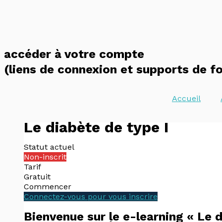
Leçons
Aller
au
contenu
accéder à votre compte
(liens de connexion et supports de f
Accueil
Le diabète de type I
Statut actuel
Non-inscrit
Tarif
Gratuit
Commencer
Connectez-vous pour vous inscrire
Bienvenue sur le e-learning « Le d