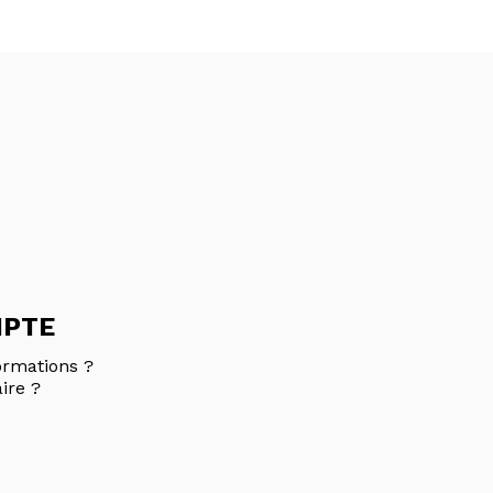
MPTE
ormations ?
ire ?