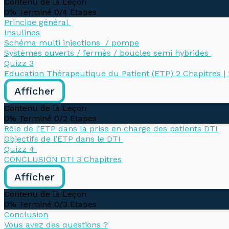
Contenu de la Leçon
0% Terminé
0/4 Etapes
Principe général
Insulines
Schéma multi injections / pompe
Systèmes ouverts / fermés / boucles semi hybrides
Quizz 3
Education Thérapeutique du Patient (ETP)
2 Chapitres
|
Afficher
Contenu de la Leçon
0% Terminé
0/2 Etapes
Rôle de l’ETP dans la prise en charge des patients DTI
Objectifs de l’ETP dans le DTI
Quizz 4
CONCLUSION DTI
3 Chapitres
Afficher
Contenu de la Leçon
0% Terminé
0/3 Etapes
Conclusion
Vous avez des questions ?